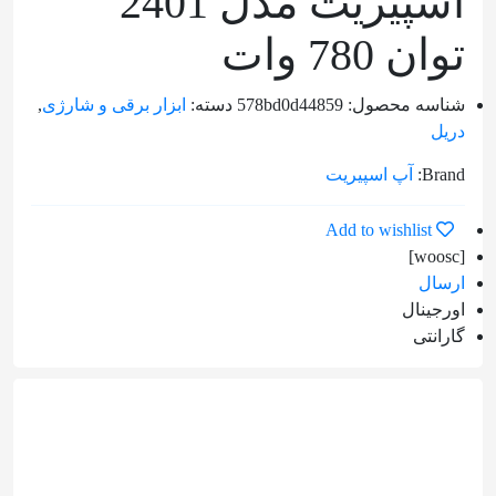
اسپیریت مدل 2401
دوستان
توان 780 وات
خود
به
شناسه محصول:
578bd0d44859
دسته:
ابزار برقی ‌و‌ شارژی
,
اشتراک
دریل
بگذارید.
Brand:
آپ اسپیریت
Add to wishlist
کپی
[woosc]
لینک
ارسال
اورجینال
گارانتی