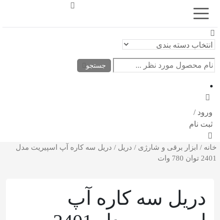
اشتراک
گذاری
جستجو
با
استفاده
از
ورود /
روش‌های
ثبت نام
زیر
خانه
/
ابزار برقی ‌و‌ شارژی
/
دریل
/ دریل سه کاره آپ اسپیریت مدل
می‌توانید
2401 توان 780 وات
این
صفحه
دریل سه کاره آپ
را
با